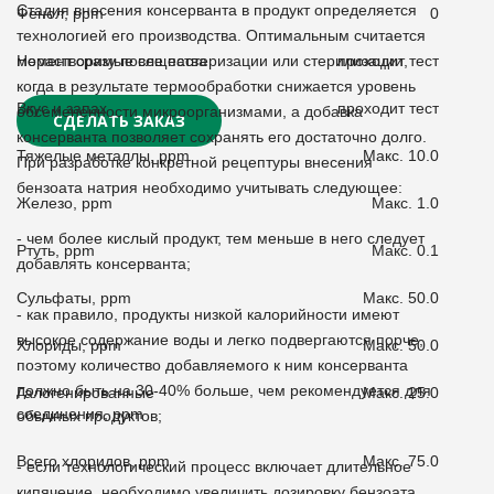
Стадия внесения консерванта в продукт определяется
Фенол, ppm
0
технологией его производства. Оптимальным считается
момент сразу после пастеризации или стерилизации,
Нерастворимые вещества
проходит тест
когда в результате термообработки снижается уровень
Вкус и запах
проходит тест
обсемененности микроорганизмами, а добавка
СДЕЛАТЬ ЗАКАЗ
консерванта позволяет сохранять его достаточно долго.
Тяжелые металлы, ppm
Макс. 10.0
При разработке конкретной рецептуры внесения
бензоата натрия необходимо учитывать следующее:
Железо, ppm
Макс. 1.0
- чем более кислый продукт, тем меньше в него следует
Ртуть, ppm
Макс. 0.1
добавлять консерванта;
Сульфаты, ppm
Макс. 50.0
- как правило, продукты низкой калорийности имеют
высокое содержание воды и легко подвергаются порче,
Хлориды, ppm
Макс. 50.0
поэтому количество добавляемого к ним консерванта
должно быть на 30-40% больше, чем рекомендуется для
Галогенированные
Макс. 25.0
соединения, ppm
обычных продуктов;
Всего хлоридов, ppm
Макс. 75.0
- если технологический процесс включает длительное
кипячение, необходимо увеличить дозировку бензоата