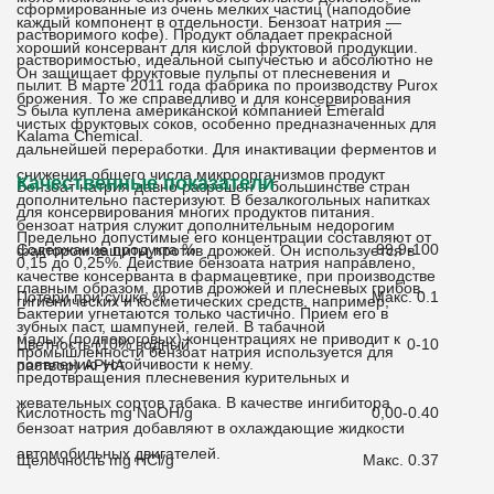
сформированные из очень мелких частиц (наподобие
каждый компонент в отдельности. Бензоат натрия —
растворимого кофе). Продукт обладает прекрасной
хороший консервант для кислой фруктовой продукции.
растворимостью, идеальной сыпучестью и абсолютно не
Он защищает фруктовые пульпы от плесневения и
пылит. В марте 2011 года фабрика по производству Purox
брожения. То же справедливо и для консервирования
S была куплена американской компанией Emerald
чистых фруктовых соков, особенно предназначенных для
Kalama Chemical.
дальнейшей переработки. Для инактивации ферментов и
снижения общего числа микроорганизмов продукт
Качественные показатели
Бензоат натрия давно разрешен в большинстве стран
дополнительно пастеризуют. В безалкогольных напитках
для консервирования многих продуктов питания.
бензоат натрия служит дополнительным недорогим
Предельно допустимые его концентрации составляют от
Содержание продукта %
99,9-100
фактором защиты против дрожжей. Он используется в
0,15 до 0,25%. Действие бензоата натрия направлено,
качестве консерванта в фармацевтике, при производстве
главным образом, против дрожжей и плесневых грибов.
Потери при сушке %
Макс. 0.1
гигиенических и косметических средств, например,
Бактерии угнетаются только частично. Прием его в
зубных паст, шампуней, гелей. В табачной
малых (подпороговых) концентрациях не приводит к
Цветность (10% водный
0-10
промышленности бензоат натрия используется для
появлению устойчивости к нему.
раствор) APHA
предотвращения плесневения курительных и
жевательных сортов табака. В качестве ингибитора
Кислотность mg NaOH/g
0,00-0.40
бензоат натрия добавляют в охлаждающие жидкости
автомобильных двигателей.
Щелочность mg HCl/g
Макс. 0.37