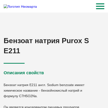
Бензоат натрия Purox S
Е211
Описания свойств
Бензоат натрия E211 англ. Sodium benzoate имеет
химическое название - бензойнокислый натрий и
формулу C7H5O2Na.
Он является консервантом пищевых продуктов.