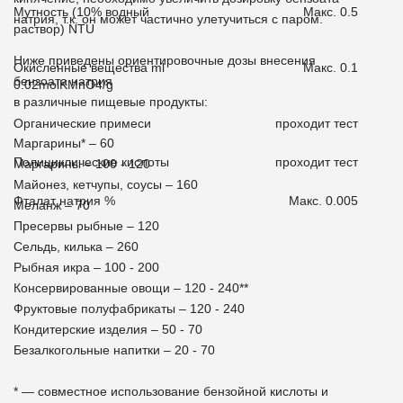
Мутность (10% водный
Макс. 0.5
натрия, т.к. он может частично улетучиться с паром.
раствор) NTU
Ниже приведены ориентировочные дозы внесения
Окисленные вещества ml
Макс. 0.1
бензоата натрия
0.02molKМnO4/g
в различные пищевые продукты:
Органические примеси
проходит тест
Маргарины* – 60
Полициклические кислоты
проходит тест
Маргарины – 100 - 120
Майонез, кетчупы, соусы – 160
Фталат натрия %
Макс. 0.005
Меланж – 70
Пресервы рыбные – 120
Сельдь, килька – 260
Рыбная икра – 100 - 200
Консервированные овощи – 120 - 240**
Фруктовые полуфабрикаты – 120 - 240
Кондитерские изделия – 50 - 70
Безалкогольные напитки – 20 - 70
* — совместное использование бензойной кислоты и