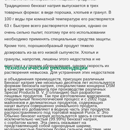
Традиционно бензоат натрия выпускается в трех
товарных формах: в виде порошка, хлопьев и гранул. В
100 г воды при комнатной температуре его растворяется
63 г. Быстрее всего растворяется порошок, однако он
очень сильно пылит, поэтому при его использовании
необходимо применять специальные средства защиты.
Кроме того, порошкообразный продукт тяжело
дозировать из-за его низкой сыпучести. Хлопья и
гранулы, напротив, лишены этого недостатка и не
пристают к стенкам оборудования, однако скорость их
Технологические рекомендации
растворения невысока. Для устранения этих недостатков
и объединения преимуществ, присущих различным
Бензоат натрия уже несколько десятков лет используется
формам бензоата натрия, специалистами концерна DSM
в качестве консерванта при производстве различных
Special Products B. V. (Голландия) был разработан
пищевых продуктов. Так при изготовлении маргаринов,
специальный технологический процесс и с 2002 года
майонезов и деликатесных продуктов, содержащих
начат выпуск совершенно уникального продукта,
майонез его добавляют в водную часть этих продуктов.
распространяемого под торговой маркой Purox S. Это
Обычно бензоат натрия используется здесь в сочетании
исключительно чистый (99.99%) бензоат натрия,
с сорбатом калия. Эта смесь оказывает на
представляющий собой однородные шарики,
молочнокислые бактерии более сильное действие, чем